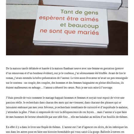
De la maison tantôt délabrée et hantée à la maison flambant neuve avec une femme en gestation (preuve
d’un renouveau et d’un bonheur évident), oui je le confesse, j’ai sérieusement été bluffée. Avant de lire le
roman, j’avais entendu la brève présentation de l’auteur. Le titre assez évocateur m’avait un peu renseignée
sur le contenu : un couple, des couples, des hommes et des femmes baignaient en pleine désillusion, ils
étaient malheureux en ménage… l’amour a déserté les cœurs. Puis je me suis mise à l’ouvrage.
J’étais pressée de voir comment le mariage happait hommes et femmes et noyait tout espoir de vivre une
passion réelle. Je recherchais dans chacun des mots qui me viennent, dans chacune des phrases qui se
laissaient embraser par mes yeux fiévreux, je recherchais tremblante de curiosité et d’inquiétude le malaise,
j’attendais la gêne. J’étais si empressée de voir la déliquescence de ces foyers… mais l’auteur n’a que faire
de mes humeurs de lecteur obnubilée par une idée fixe… elle me baladait au milieu d’un fouillis de thèmes.
En effet il y a dans le livre une flopée de thèmes. L’auteur eut l’art d’agencer ces récits, de les imbriquer les
uns dans les autres pour en faire une histoire formidable qui vous saisit à la gorge. Ballotée à travers ces