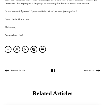
son cœur en hivernage depuis si longtemps est encore capable de tressautements et de passion.
Qu’adviendra-t-il à présent ? Quittera-t-elle le vieillard pour son jeune apollon ?
Je vous invite à lire le livre !
Fémicriture,
Passionnément lire !
Previous Article
Next Article
Related Articles