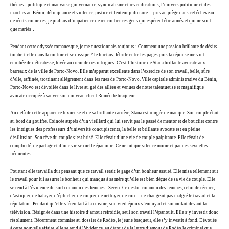
thèmes : politique et mauvaise gouvernance, syndicalisme et revendications, l’univers politique et des
marches au Bénin, délinquance et violence, justice et lenteur judiciaire… pris au piège dans cet écheveau
de récits connexes, je piaffais d’impatience de rencontrer ces gens qui espèrent être aimés et qui ne sont
que mariés…
Pendant cette odyssée romanesque, je me questionnais toujours : Comment une passion brûlante de désirs
tombe-t-elle dans la routine et se dissipe ? Je furetais, fébrile entre les pages puis la réponse me vint
enrobée de délicatesse, lovée au cœur de ces intrigues. C’est l’histoire de Stana brillante avocate aux
barreaux de la ville de Porto-Novo. Elle m’apparut excellente dans l’exercice de son travail, belle, sûre
d’elle, raffinée, trottinant allègrement dans les rues de Porto-Novo. Ville capitale administrative du Bénin,
Porto-Novo est dévoilée dans le livre au gré des allées et venues de notre talentueuse et magnifique
avocate occupée à sauver son nouveau client Roméo le braqueur.
Au delà de cette apparence luxueuse et de sa brillante carrière, Stana est rongée de manque. Son couple était
au bord du gouffre. Coincée auprès d’un vieillard qui lui servit par le passé de mentor et de bouclier contre
les intrigues des professeurs d’université concupiscents, la belle et brillante avocate est en pleine
désillusion. Son rêve du couple s’est brisé. Elle rêvait d’une vie de couple palpitante. Elle rêvait de
complicité, de partage et d’une vie sexuelle épanouie. Ce ne fut que silence morne et pannes sexuelles
fréquentes…
Pourtant elle travailla dur pensant que ce travail serait le gage d’un bonheur assuré. Elle misa tellement sur
le travail pour lui assurer le bonheur qui manqua à sa mère qu’elle est bien déçue de sa vie de couple. Elle
se rend à l’évidence du sort commun des femmes : Servir. Ce destin commun des femmes, celui de récurer,
d’astiquer, de balayer, d’éplucher, de couper, de nettoyer, de cuir… ne changeait pas malgré le travail et la
réputation. Pendant qu’elle s’éreintait à la cuisine, son vieil époux s’ennuyait et somnolait devant la
télévision. Résignée dans une histoire d’amour refroidie, seul son travail l’épanouit. Elle s’y investit donc
résolument. Récemment commise au dossier de Rodéo, le jeune braqueur, elle s’y investit à fond. Dévouée
à cette nouvelle affaire, elle se rend à l’évidence, au détour de la lettre d’amour de Rodéo le criminel que