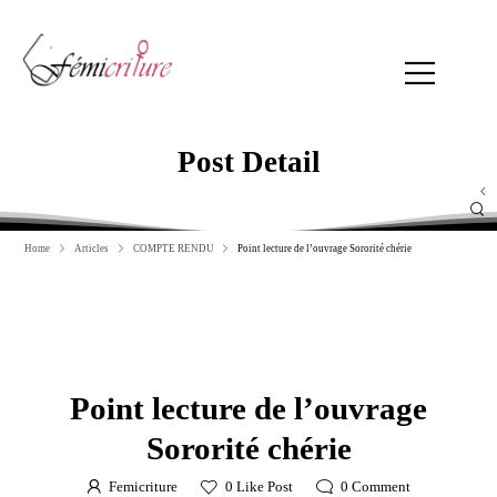
Post Detail
Home
Articles
COMPTE RENDU
Point lecture de l’ouvrage Sororité chérie
9 novembre 2022
in
COMPTE RENDU
Point lecture de l’ouvrage
Sororité chérie
Femicriture
0
Like Post
0
Comment