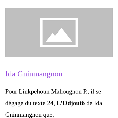
Ida Gninmangnon
Pour Linkpehoun Mahougnon P., il se
dégage du texte 24,
L’Odjoutô
de Ida
Gninmangnon que,