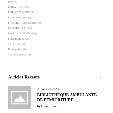
kpatos
(7)
LIRE A L'ECOLE
(9)
LIRE AU FEMININ
(55)
POURQUOI LIRE
(3)
PRESCRIPTIONS littéraires
(9)
PRIX AUX FILLES
(6)
PROPOS DE FEMMES
(7)
SENSIBILISATION
(4)
Sur le terrain
(9)
Uncategorized
(64)
VIE DE FEMME
(18)
Articles Récents
20 janvier 2023
BIBLIOTHÈQUE AMBULANTE
DE FÉMICRITURE
by
Femicriture