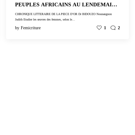
PEUPLES AFRICAINS AU LENDEMAIN
DES INDEPENDANCES
CHRONIQUE LITTERAIRE DE LA PIECE D’OR Dr BIDOUZO Nounangnon
Judith Etudier les œuvres des femmes, selon le…
by
Femicriture
1
2