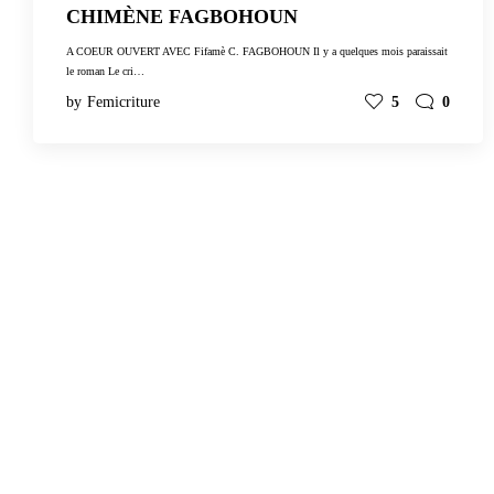
CHIMÈNE FAGBOHOUN
A COEUR OUVERT AVEC Fifamè C. FAGBOHOUN Il y a quelques mois paraissait
le roman Le cri…
by
Femicriture
5
0