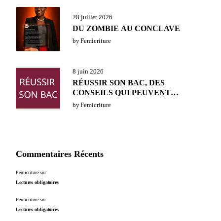
28 juillet 2026
DU ZOMBIE AU CONCLAVE
by
Femicriture
8 juin 2026
RÉUSSIR SON BAC, DES
CONSEILS QUI PEUVENT
AIDER,
by
Femicriture
Commentaires Récents
Femicriture
sur
Lectures obligatoires
Femicriture
sur
Lectures obligatoires