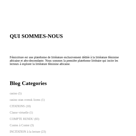
QUI SOMMES-NOUS
Fémicriture est une plateforme de littérature exclusivement dédiée à la littérature féminine
africaine et afro-descendante. Nous sommes la première plateforme littéraire qui incite les
lecteurs à explorer la littérature féminine africaine.
Blog Categories
casino
(5)
casino utan svensk licens
(1)
CITATIONS
(18)
Classe virtuelle
(1)
COMPTE RENDU
(83)
Contes à Conter
(3)
INCITATION à la lecture
(23)