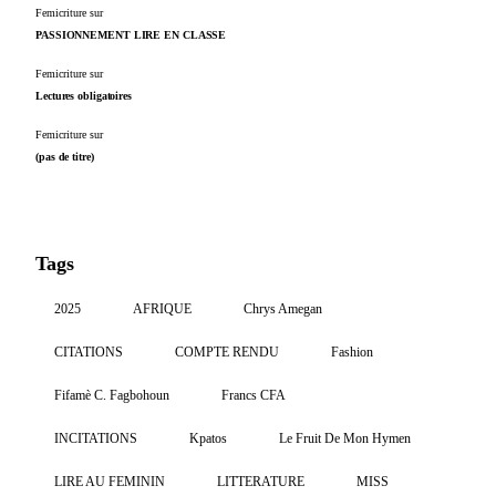
Femicriture
sur
PASSIONNEMENT LIRE EN CLASSE
Femicriture
sur
Lectures obligatoires
Femicriture
sur
(pas de titre)
Tags
2025
AFRIQUE
Chrys Amegan
CITATIONS
COMPTE RENDU
Fashion
Fifamè C. Fagbohoun
Francs CFA
INCITATIONS
Kpatos
Le Fruit De Mon Hymen
LIRE AU FEMININ
LITTERATURE
MISS